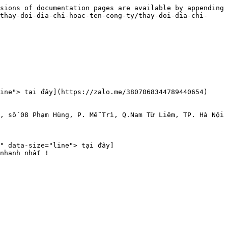
sions of documentation pages are available by appending 
thay-doi-dia-chi-hoac-ten-cong-ty/thay-doi-dia-chi-
ine"> tại đây](https://zalo.me/3807068344789440654) 
, số 08 Phạm Hùng, P. Mễ Trì, Q.Nam Từ Liêm, TP. Hà Nội 
" data-size="line"> tại đây]
nhanh nhất !
