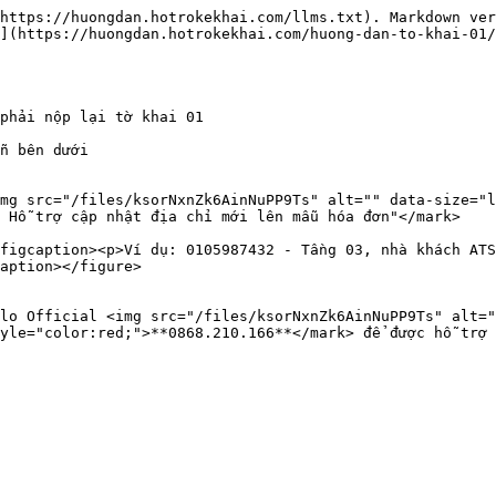
https://huongdan.hotrokekhai.com/llms.txt). Markdown ver
](https://huongdan.hotrokekhai.com/huong-dan-to-khai-01/
phải nộp lại tờ khai 01

n bên dưới

mg src="/files/ksorNxnZk6AinNuPP9Ts" alt="" data-size="l
 Hỗ trợ cập nhật địa chỉ mới lên mẫu hóa đơn"</mark>

figcaption><p>Ví dụ: 0105987432 - Tầng 03, nhà khách ATS
aption></figure>

lo Official <img src="/files/ksorNxnZk6AinNuPP9Ts" alt="
yle="color:red;">**0868.210.166**</mark> để được hỗ trợ 