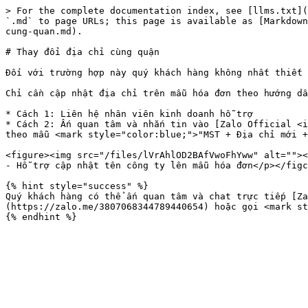
> For the complete documentation index, see [llms.txt](
`.md` to page URLs; this page is available as [Markdown
cung-quan.md).

# Thay đổi địa chỉ cùng quận

Đối với trường hợp này quý khách hàng không nhất thiết 
Chỉ cần cập nhật địa chỉ trên mẫu hóa đơn theo hướng dẫ
* Cách 1: Liên hệ nhân viên kinh doanh hỗ trợ

* Cách 2: Ấn quan tâm và nhắn tin vào [Zalo Official <i
theo mẫu <mark style="color:blue;">"MST + Địa chỉ mới +
<figure><img src="/files/lVrAhlOD2BAfVwoFhYww" alt=""><
- Hỗ trợ cập nhật tên công ty lên mẫu hóa đơn</p></figc
{% hint style="success" %}

Quý khách hàng có thể ấn quan tâm và chat trực tiếp [Za
(https://zalo.me/3807068344789440654) hoặc gọi <mark st