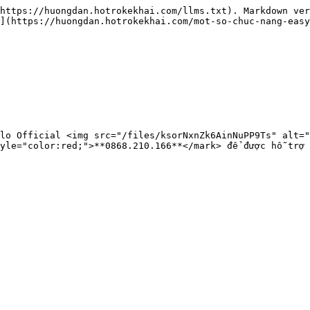
https://huongdan.hotrokekhai.com/llms.txt). Markdown ver
](https://huongdan.hotrokekhai.com/mot-so-chuc-nang-easy
lo Official <img src="/files/ksorNxnZk6AinNuPP9Ts" alt="
yle="color:red;">**0868.210.166**</mark> để được hỗ trợ 