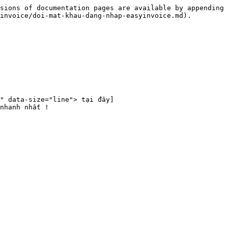
sions of documentation pages are available by appending 
invoice/doi-mat-khau-dang-nhap-easyinvoice.md).

" data-size="line"> tại đây]
nhanh nhất !
