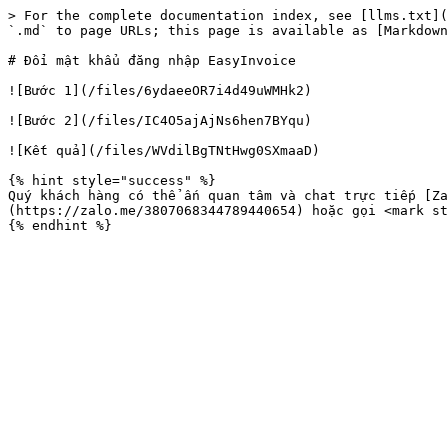
> For the complete documentation index, see [llms.txt](
`.md` to page URLs; this page is available as [Markdown
# Đổi mật khẩu đăng nhập EasyInvoice

![Bước 1](/files/6ydaeeOR7i4d49uWMHk2)

![Bước 2](/files/IC4O5ajAjNs6hen7BYqu)

![Kết quả](/files/WVdilBgTNtHwg0SXmaaD)

{% hint style="success" %}

Quý khách hàng có thể ấn quan tâm và chat trực tiếp [Za
(https://zalo.me/3807068344789440654) hoặc gọi <mark st