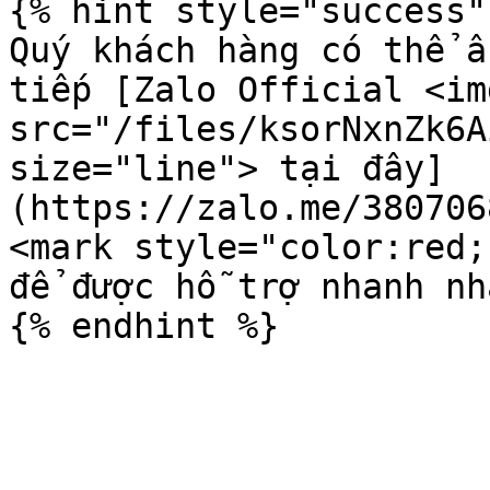
{% hint style="success" 
Quý khách hàng có thể ấ
tiếp [Zalo Official <img
src="/files/ksorNxnZk6A
size="line"> tại đây]
(https://zalo.me/380706
<mark style="color:red;
để được hỗ trợ nhanh nhấ