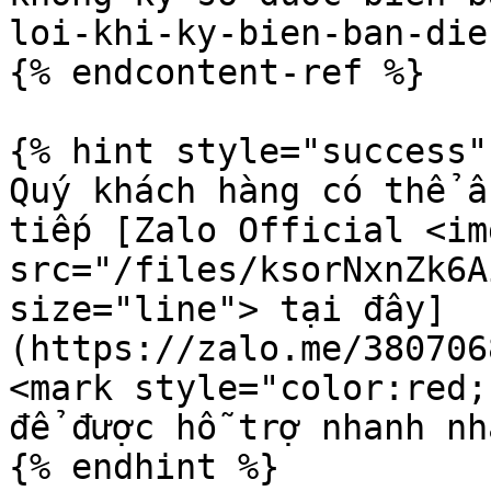
loi-khi-ky-bien-ban-die
{% endcontent-ref %}

{% hint style="success" 
Quý khách hàng có thể ấ
tiếp [Zalo Official <img
src="/files/ksorNxnZk6A
size="line"> tại đây]
(https://zalo.me/380706
<mark style="color:red;
để được hỗ trợ nhanh nhấ